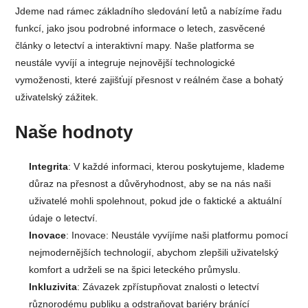
Jdeme nad rámec základního sledování letů a nabízíme řadu
funkcí, jako jsou podrobné informace o letech, zasvěcené
články o letectví a interaktivní mapy. Naše platforma se
neustále vyvíjí a integruje nejnovější technologické
vymoženosti, které zajišťují přesnost v reálném čase a bohatý
uživatelský zážitek.
Naše hodnoty
Integrita
: V každé informaci, kterou poskytujeme, klademe
důraz na přesnost a důvěryhodnost, aby se na nás naši
uživatelé mohli spolehnout, pokud jde o faktické a aktuální
údaje o letectví.
Inovace
: Inovace: Neustále vyvíjíme naši platformu pomocí
nejmodernějších technologií, abychom zlepšili uživatelský
komfort a udrželi se na špici leteckého průmyslu.
Inkluzivita
: Závazek zpřístupňovat znalosti o letectví
různorodému publiku a odstraňovat bariéry bránící