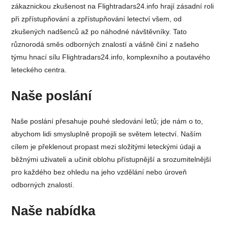
zákaznickou zkušenost na Flightradars24.info hrají zásadní roli
při zpřístupňování a zpřístupňování letectví všem, od
zkušených nadšenců až po náhodné návštěvníky. Tato
různorodá směs odborných znalostí a vášně činí z našeho
týmu hnací sílu Flightradars24.info, komplexního a poutavého
leteckého centra.
Naše poslání
Naše poslání přesahuje pouhé sledování letů; jde nám o to,
abychom lidi smysluplně propojili se světem letectví. Naším
cílem je překlenout propast mezi složitými leteckými údaji a
běžnými uživateli a učinit oblohu přístupnější a srozumitelnější
pro každého bez ohledu na jeho vzdělání nebo úroveň
odborných znalostí.
Naše nabídka