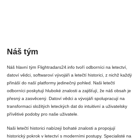
Náš tým
Náš hlavní tým Flightradars24.info tvoří odborníci na letectví,
datoví vědci, softwaroví vývojáři a letečtí historici, z nichž každý
přináší do naší platformy jedinečný pohled. Naši letečtí
odborníci poskytují hluboké znalosti a zajišťují, že náš obsah je
přesný a zasvěcený. Datoví vědci a vývojáři spolupracují na
transformaci složitých leteckých dat do intuitivní a uživatelsky
přívětivé podoby pro naše uživatele.
Naši letečtí historici nabízejí bohaté znalosti a propojují
historický pokrok v letectví s moderními postupy. Specialisté na