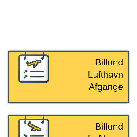
Billund
Lufthavn
Afgange
Billund