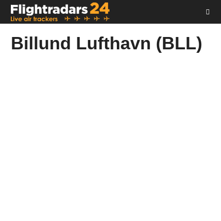
Skip
to
content
Billund Lufthavn (BLL)