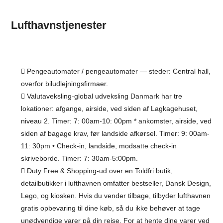
Lufthavnstjenester
Pengeautomater / pengeautomater — steder: Central hall,
overfor biludlejningsfirmaer.
Valutaveksling-global udveksling Danmark har tre
lokationer: afgange, airside, ved siden af Lagkagehuset,
niveau 2. Timer: 7: 00am-10: 00pm * ankomster, airside, ved
siden af bagage krav, før landside afkørsel. Timer: 9: 00am-
11: 30pm • Check-in, landside, modsatte check-in
skriveborde. Timer: 7: 30am-5:00pm.
Duty Free & Shopping-ud over en Toldfri butik,
detailbutikker i lufthavnen omfatter bestseller, Dansk Design,
Lego, og kiosken. Hvis du vender tilbage, tilbyder lufthavnen
gratis opbevaring til dine køb, så du ikke behøver at tage
unødvendige varer på din rejse. For at hente dine varer ved