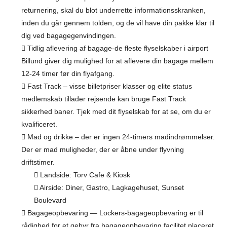
returnering, skal du blot underrette informationsskranken,
inden du går gennem tolden, og de vil have din pakke klar til
dig ved bagagegenvindingen.
Tidlig aflevering af bagage-de fleste flyselskaber i airport
Billund giver dig mulighed for at aflevere din bagage mellem
12-24 timer før din flyafgang.
Fast Track – visse billetpriser klasser og elite status
medlemskab tillader rejsende kan bruge Fast Track
sikkerhed baner. Tjek med dit flyselskab for at se, om du er
kvalificeret.
Mad og drikke – der er ingen 24-timers madindrømmelser.
Der er mad muligheder, der er åbne under flyvning
driftstimer.
Landside: Torv Cafe & Kiosk
Airside: Diner, Gastro, Lagkagehuset, Sunset
Boulevard
Bagageopbevaring — Lockers-bagageopbevaring er til
rådighed for et gebyr fra bagageopbevaring facilitet placeret