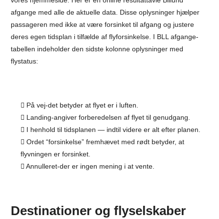
vores hjemmeside. Her er en online resultattavle Billund
afgange med alle de aktuelle data. Disse oplysninger hjælper
passageren med ikke at være forsinket til afgang og justere
deres egen tidsplan i tilfælde af flyforsinkelse. I BLL afgange-
tabellen indeholder den sidste kolonne oplysninger med
flystatus:
På vej-det betyder at flyet er i luften.
Landing-angiver forberedelsen af flyet til genudgang.
I henhold til tidsplanen — indtil videre er alt efter planen.
Ordet “forsinkelse” fremhævet med rødt betyder, at
flyvningen er forsinket.
Annulleret-der er ingen mening i at vente.
Destinationer og flyselskaber