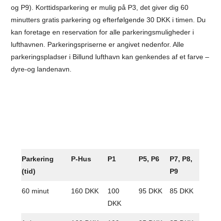
og P9). Korttidsparkering er mulig på P3, det giver dig 60
minutters gratis parkering og efterfølgende 30 DKK i timen. Du
kan foretage en reservation for alle parkeringsmuligheder i
lufthavnen. Parkeringspriserne er angivet nedenfor. Alle
parkeringspladser i Billund lufthavn kan genkendes af et farve –
dyre-og landenavn.
Parkering
P-Hus
P1
P5, P6
P7, P8,
(tid)
P9
60 minut
160 DKK
100
95 DKK
85 DKK
DKK