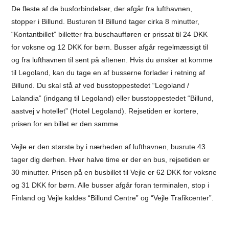
De fleste af de busforbindelser, der afgår fra lufthavnen,
stopper i Billund. Busturen til Billund tager cirka 8 minutter,
“Kontantbillet” billetter fra buschaufføren er prissat til 24 DKK
for voksne og 12 DKK for børn. Busser afgår regelmæssigt til
og fra lufthavnen til sent på aftenen. Hvis du ønsker at komme
til Legoland, kan du tage en af busserne forlader i retning af
Billund. Du skal stå af ved busstoppestedet “Legoland /
Lalandia” (indgang til Legoland) eller busstoppestedet “Billund,
aastvej v hotellet” (Hotel Legoland). Rejsetiden er kortere,
prisen for en billet er den samme.
Vejle er den største by i nærheden af lufthavnen, busrute 43
tager dig derhen. Hver halve time er der en bus, rejsetiden er
30 minutter. Prisen på en busbillet til Vejle er 62 DKK for voksne
og 31 DKK for børn. Alle busser afgår foran terminalen, stop i
Finland og Vejle kaldes “Billund Centre” og “Vejle Trafikcenter”.