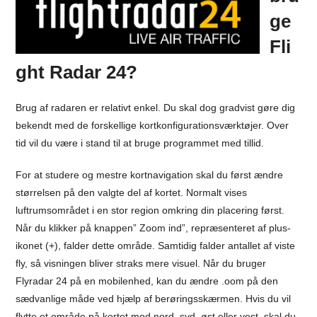
ge
Fli
ght Radar 24?
Brug af radaren er relativt enkel. Du skal dog gradvist gøre dig
bekendt med de forskellige kortkonfigurationsværktøjer. Over
tid vil du være i stand til at bruge programmet med tillid.
For at studere og mestre kortnavigation skal du først ændre
størrelsen på den valgte del af kortet. Normalt vises
luftrumsområdet i en stor region omkring din placering først.
Når du klikker på knappen” Zoom ind”, repræsenteret af plus-
ikonet (+), falder dette område. Samtidig falder antallet af viste
fly, så visningen bliver straks mere visuel. Når du bruger
Flyradar 24 på en mobilenhed, kan du ændre .oom på den
sædvanlige måde ved hjælp af berøringsskærmen. Hvis du vil
flytte et område på kortet mod nord, syd, øst eller vest, skal du