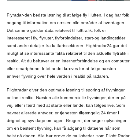
Flyradar-den bedste løsning til at følge fly i luften. I dag har folk
adgang til information om næsten alle områder af hverdagen.
Det samme gælder data relateret til lufttrafik: folk er
interesseret i fly, flyruter, flyforbindelser, start-og landingstider
samt andre detaljer fra luftfartssektoren. Flightradar24 gør det
muligt at se interessante fakta relateret til den aktuelle flytrafik i
realtid. Alt du behøver er en internetforbindelse og en computer
eller smartphone. Intet andet kræves for at følge næsten
enhver flyvning over hele verden i realtid på radaren.
Flightradar giver den optimale løsning til sporing af flyvninger
online i realtid. Næsten alle kommercielle flyvninger, der er på
vej, eller i færd med at starte eller lande, kan følges live. Som
navnet allerede antyder, er tjenesten tilgængelig 24 timer i
døgnet og syv dage om ugen. Brugere, der søger oplysninger
om en bestemt flyvning, kan få adgang til dataene når som
helst på dagen. Alle bør prøve de muligheder, som Flight Radar