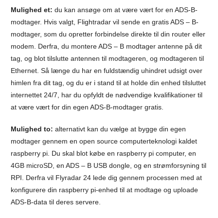
Mulighed et:
du kan ansøge om at være vært for en ADS-B-
modtager. Hvis valgt, Flightradar vil sende en gratis ADS – B-
modtager, som du opretter forbindelse direkte til din router eller
modem. Derfra, du montere ADS – B modtager antenne på dit
tag, og blot tilslutte antennen til modtageren, og modtageren til
Ethernet. Så længe du har en fuldstændig uhindret udsigt over
himlen fra dit tag, og du er i stand til at holde din enhed tilsluttet
internettet 24/7, har du opfyldt de nødvendige kvalifikationer til
at være vært for din egen ADS-B-modtager gratis.
Mulighed to:
alternativt kan du vælge at bygge din egen
modtager gennem en open source computerteknologi kaldet
raspberry pi. Du skal blot købe en raspberry pi computer, en
4GB microSD, en ADS – B USB dongle, og en strømforsyning til
RPI. Derfra vil Flyradar 24 lede dig gennem processen med at
konfigurere din raspberry pi-enhed til at modtage og uploade
ADS-B-data til deres servere.