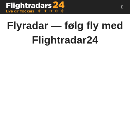
Skip
to
content
Flyradar — følg fly med
Flightradar24