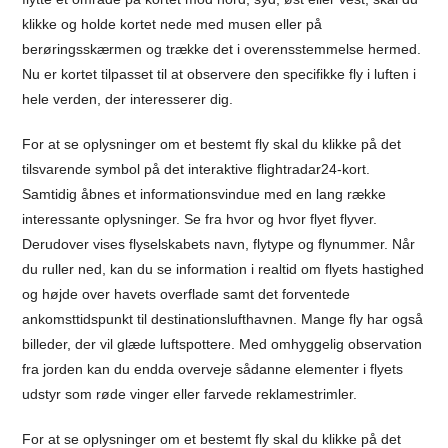
klikke og holde kortet nede med musen eller på
berøringsskærmen og trække det i overensstemmelse hermed.
Nu er kortet tilpasset til at observere den specifikke fly i luften i
hele verden, der interesserer dig.
For at se oplysninger om et bestemt fly skal du klikke på det
tilsvarende symbol på det interaktive flightradar24-kort.
Samtidig åbnes et informationsvindue med en lang række
interessante oplysninger. Se fra hvor og hvor flyet flyver.
Derudover vises flyselskabets navn, flytype og flynummer. Når
du ruller ned, kan du se information i realtid om flyets hastighed
og højde over havets overflade samt det forventede
ankomsttidspunkt til destinationslufthavnen. Mange fly har også
billeder, der vil glæde luftspottere. Med omhyggelig observation
fra jorden kan du endda overveje sådanne elementer i flyets
udstyr som røde vinger eller farvede reklamestrimler.
For at se oplysninger om et bestemt fly skal du klikke på det