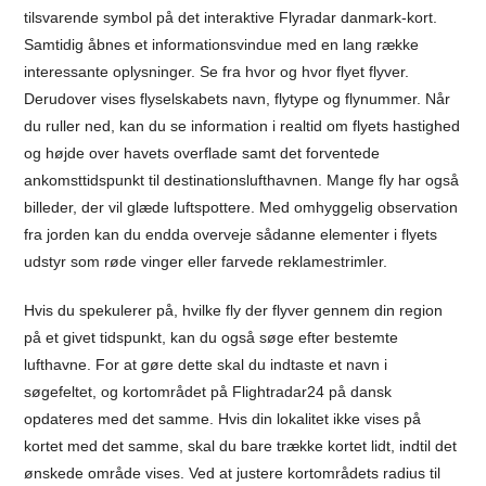
tilsvarende symbol på det interaktive Flyradar danmark-kort.
Samtidig åbnes et informationsvindue med en lang række
interessante oplysninger. Se fra hvor og hvor flyet flyver.
Derudover vises flyselskabets navn, flytype og flynummer. Når
du ruller ned, kan du se information i realtid om flyets hastighed
og højde over havets overflade samt det forventede
ankomsttidspunkt til destinationslufthavnen. Mange fly har også
billeder, der vil glæde luftspottere. Med omhyggelig observation
fra jorden kan du endda overveje sådanne elementer i flyets
udstyr som røde vinger eller farvede reklamestrimler.
Hvis du spekulerer på, hvilke fly der flyver gennem din region
på et givet tidspunkt, kan du også søge efter bestemte
lufthavne. For at gøre dette skal du indtaste et navn i
søgefeltet, og kortområdet på Flightradar24 på dansk
opdateres med det samme. Hvis din lokalitet ikke vises på
kortet med det samme, skal du bare trække kortet lidt, indtil det
ønskede område vises. Ved at justere kortområdets radius til