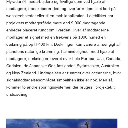
Flyradar24-medarbejdere og frivillige dem ved hjælp af
modtagere, transkriberer dem og overfører dem til et kort på
websiteebstedet eller til en mobilapplikation. I øjeblikket har
projektets modtagerflåde mere end 9.000 modtagende
enheder placeret rundt om i verden. Hver af modtagerne
modtager et signal med en frekvens på 1090 h.med en
dækning på op til 400 km. Dækningen kan variere afhængigt af
planetens naturlige krumning. I almindelighed, med hjælp af
modtagere, dækning er leveret over hele Europa, Usa, Canada,
Caribien, de Japanske Øer, fastlandet, Sydøstasien, Australien
og New Zealand. Undtagelsen er rummet over oceanerne, hvor
signalmodtagelsesområdet simpelthen ikke er nok. Men så
kommer to andre sporingssystemer, der bruges i projektet, til
undsætning.