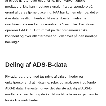
at bygge flyruter over oceanerne, hvor konventionelle
modtagere ikke kan modtage signaler fra transpondere på
grund af deres fjerne placering. FAA har kun en ulempe: det er
ikke data i realtid. I henhold til systembestemmelserne
overføres data med en forsinkelse på 5 minutter. Derudover
opererer FAA kun i luftrummet på det nordamerikanske
kontinent og over Atlanterhavet og Stillehavet på den nordlige
halvkugle.
Deling af ADS-B-data
Flyradar partnere med tusindvis af virksomheder og
enkeltpersoner til at indsamle, relæ, og analysere indgående
ADS-B data. Tjenesten driver det største udvalg af ADS-B-
modtagere i verden, og du kan tilføje til dette array gennem to
forskellige muligheder.