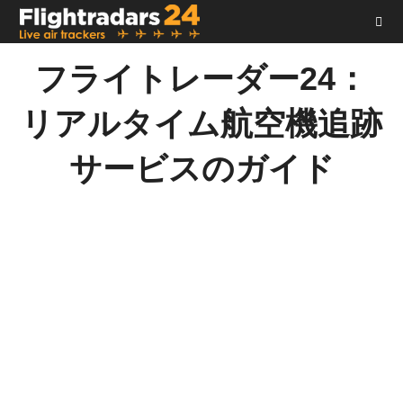
コ
ン
テ
フライトレーダー24：
ン
ツ
リアルタイム航空機追跡
へ
ス
サービスのガイド
キ
ッ
プ