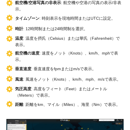
航空機/空港写真の非表示
: 航空機や空港の写真の表示/非表
示。
タイムゾーン
: 時刻表示を現地時間またはUTCに設定。
時計
: 12時間制または24時間制を選択。
温度
: 温度を摂氏（Celsius）または華氏（Fahrenheit）で
表示。
航空機の速度
: 速度をノット（Knots）、km/h、mphで表
示。
垂直速度
: 垂直速度をfpmまたはm/sで表示。
風速
: 風速をノット（Knots）、km/h、mph、m/sで表示。
気圧高度
: 高度をフィート（Feet）またはメートル
（Meters）で表示。
距離
: 距離をkm、マイル（Miles）、海里（Nm）で表示。