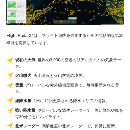
Flight Radar24は、フライト追跡を強化するための包括的な気象
機能を提供しています。
現在の天気
: 世界の3,000の空港のリアルタイムの気象デー
タ。
火山噴火
: 火山噴火と火山灰雲の境界。
雲量
: グローバルな赤外線衛星画像で、毎時更新される雲
量。
総降水量
: 1日に12回更新される降水エリアの情報。
強い降水量
: グローバルな派生レーダーで、強い降水や嵐を
毎30分ごとにハイライト。
北米レーダー
: 高解像度の北米レーダーで、頻繁に更新。