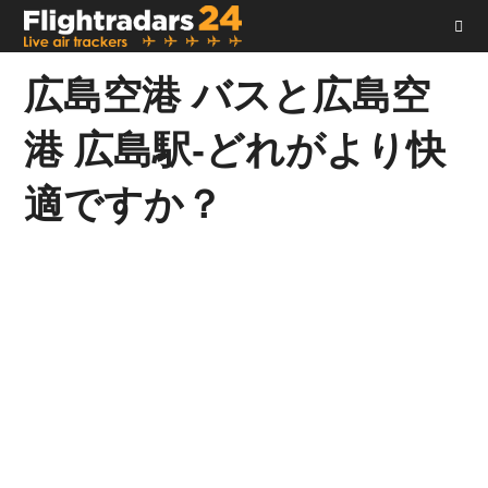
コ
ン
テ
広島空港 バスと広島空
ン
ツ
港 広島駅-どれがより快
へ
ス
適ですか？
キ
ッ
プ