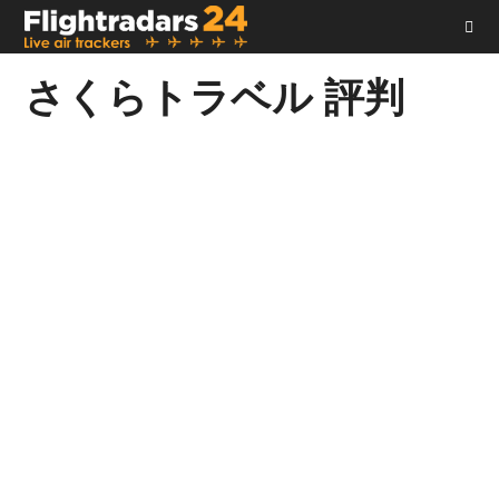
コ
ン
テ
さくらトラベル 評判
ン
ツ
へ
ス
キ
ッ
プ