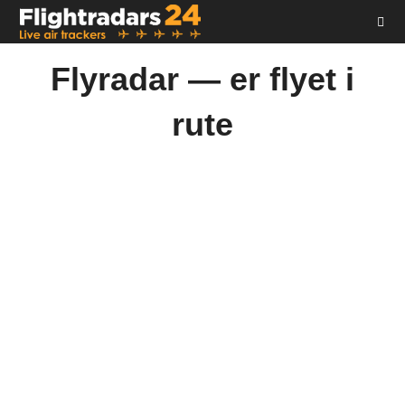
Skip
to
content
Flyradar — er flyet i
rute