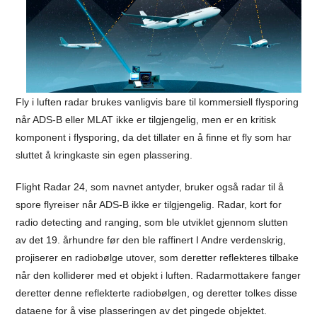
Fly i luften radar brukes vanligvis bare til kommersiell flysporing
når ADS-B eller MLAT ikke er tilgjengelig, men er en kritisk
komponent i flysporing, da det tillater en å finne et fly som har
sluttet å kringkaste sin egen plassering.
Flight Radar 24, som navnet antyder, bruker også radar til å
spore flyreiser når ADS-B ikke er tilgjengelig. Radar, kort for
radio detecting and ranging, som ble utviklet gjennom slutten
av det 19. århundre før den ble raffinert I Andre verdenskrig,
projiserer en radiobølge utover, som deretter reflekteres tilbake
når den kolliderer med et objekt i luften. Radarmottakere fanger
deretter denne reflekterte radiobølgen, og deretter tolkes disse
dataene for å vise plasseringen av det pingede objektet.