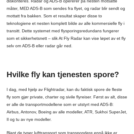
diskonteres. Radar og ADS-B opererer på nesten motsatte
måter, MED ADS-B som sendes fra flyet, og radar blir sendt og
mottatt fra bakken. Som et resultat skaper disse to
teknologiene et nesten komplett bilde av alle kommersielle fly i
transitt. Dette systemet med flysporingsredundans fungerer
som et sikkerhetsnett – slik At Fly Radar kan vise løpet av et fly
selv om ADS-B eller radar går ned.
Hvilke fly kan tjenesten spore?
I dag, med hjelp av Flightradar, kan du faktisk spore de fleste
fly som gjør private, charter og sivile flyreiser. Først av alt, disse
er alle de transportmodellene som er utstyrt med ADS-B:
Airbus, Antonov, Boeing av alle modeller, ATR, Sukhoi SuperJet,
Il og tu av nye modeller.
Blant de typer lufttransport som transpondere ennå ikke er