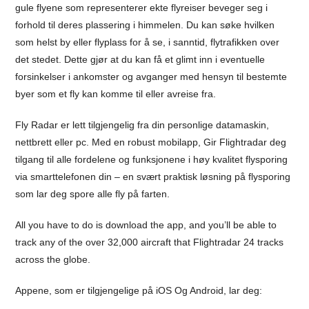
gule flyene som representerer ekte flyreiser beveger seg i
forhold til deres plassering i himmelen. Du kan søke hvilken
som helst by eller flyplass for å se, i sanntid, flytrafikken over
det stedet. Dette gjør at du kan få et glimt inn i eventuelle
forsinkelser i ankomster og avganger med hensyn til bestemte
byer som et fly kan komme til eller avreise fra.
Fly Radar er lett tilgjengelig fra din personlige datamaskin,
nettbrett eller pc. Med en robust mobilapp, Gir Flightradar deg
tilgang til alle fordelene og funksjonene i høy kvalitet flysporing
via smarttelefonen din – en svært praktisk løsning på flysporing
som lar deg spore alle fly på farten.
All you have to do is download the app, and you’ll be able to
track any of the over 32,000 aircraft that Flightradar 24 tracks
across the globe.
Appene, som er tilgjengelige på iOS Og Android, lar deg: