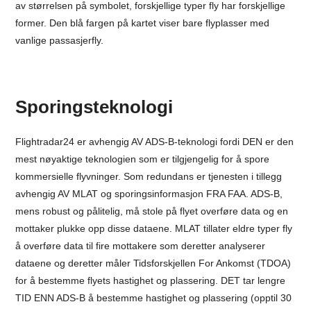
av størrelsen på symbolet, forskjellige typer fly har forskjellige
former. Den blå fargen på kartet viser bare flyplasser med
vanlige passasjerfly.
Sporingsteknologi
Flightradar24 er avhengig AV ADS-B-teknologi fordi DEN er den
mest nøyaktige teknologien som er tilgjengelig for å spore
kommersielle flyvninger. Som redundans er tjenesten i tillegg
avhengig AV MLAT og sporingsinformasjon FRA FAA. ADS-B,
mens robust og pålitelig, må stole på flyet overføre data og en
mottaker plukke opp disse dataene. MLAT tillater eldre typer fly
å overføre data til fire mottakere som deretter analyserer
dataene og deretter måler Tidsforskjellen For Ankomst (TDOA)
for å bestemme flyets hastighet og plassering. DET tar lengre
TID ENN ADS-B å bestemme hastighet og plassering (opptil 30