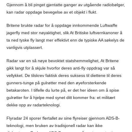
Gjennom å bli pinget gjentatte ganger av utgående radiobølger,
kan radar oppdage bevegelse av et objekt i flukt.
Britene brukte radar for å oppdage innkommende Luftwaffe
jagerfly med stor nøyaktighet, slik At Britiske luftvernkanoner å
ta ned tyske fly langt mer effektivt enn de typiske AA søkelys de
vanligvis utplassert.
Radar var en så nøye bevoktet statshemmelighet, At Britene
gikk langt for å skjule hvorfor deres anti-fly oppdrag var så
vellykket. De tilskrev faktisk deres suksess til diettene til deres
gunners-tunge på gulrøtter med den øyeforsterkende
betakaroten. I tilfelle du lurte på, er det her ideen om å spise
gulrøtter for å hjelpe med synet ditt kommer fra: et militært
dekke opp av radarteknologi.
Flyradar 24 sporer flertallet av sine flyreiser gjennom ADS-B-
teknologi, men bruken av tradisjonell radar kan ikke