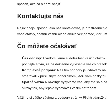
spôsob, ako sa s nami spojiť.
Kontaktujte nás
Najúčinnejší spôsob, ako nás kontaktovať, je prostredníct
vaše otázky, spätnú väzbu alebo akúkoľvek pomoc, ktorú m
Čo môžete očakávať
Čas odozvy
: Uvedomujeme si dôležitosť vašich otázok
počítajte s tým, že na dôkladné vyriešenie vašich otáz
Komplexná podpora
: Náš tím podpory je vybavený na 
smerovali k príslušným odborníkom, ktorí vám poskytnú 
Spätná väzba a návrhy
: Vyzývame vás, aby ste sa s n
služby tak, aby lepšie vyhovovali vašim potrebám.
Vážime si vášho záujmu a podpory stránky Flightradars24.in