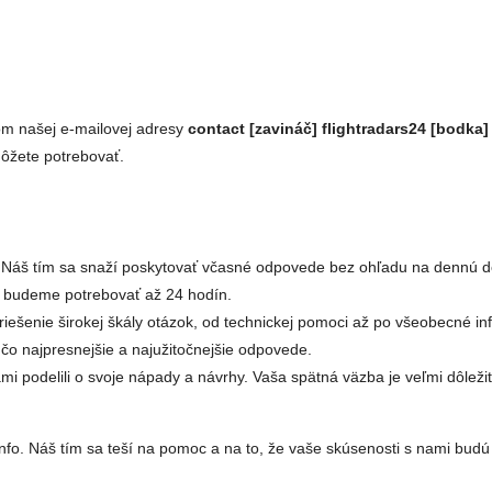
vom našej e-mailovej adresy
contact [zavináč] flightradars24 [bodka]
ôžete potrebovať.
. Náš tím sa snaží poskytovať včasné odpovede bez ohľadu na dennú do
ok budeme potrebovať až 24 hodín.
riešenie širokej škály otázok, od technickej pomoci až po všeobecné i
čo najpresnejšie a najužitočnejšie odpovede.
ami podelili o svoje nápady a návrhy. Vaša spätná väzba je veľmi dôle
fo. Náš tím sa teší na pomoc a na to, že vaše skúsenosti s nami budú 