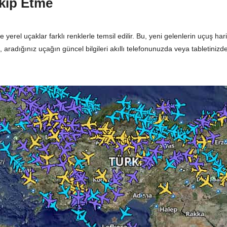
akip Etme
yerel uçaklar farklı renklerle temsil edilir. Bu, yeni gelenlerin uçuş ha
, aradığınız uçağın güncel bilgileri akıllı telefonunuzda veya tabletinizd