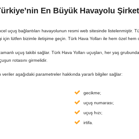
Türkiye’nin En Büyük Havayolu Şirket
üncel uçuş bağlantıları havayolunun resmi web sitesinde listelenmiştir. 
i için lütfen bizimle iletişime geçin. Türk Hava Yolları ile hem özel hem d
zamanlı uçuş takibi sağlar. Türk Hava Yolları uçuşları, her yaş grubund
uşun rotasını girmelidir.
n veriler aşağıdaki parametreler hakkında yararlı bilgiler sağlar:
gecikme;
uçuş numarası;
uçuş hızı;
irtifa.