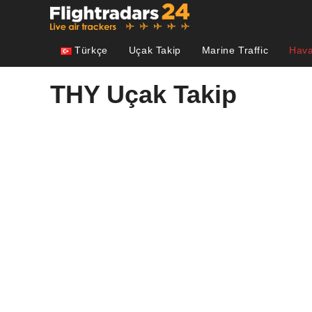
Skip
to
content
Türkçe
Uçak Takip
Marine Traffic
Hava
THY Uçak Takip