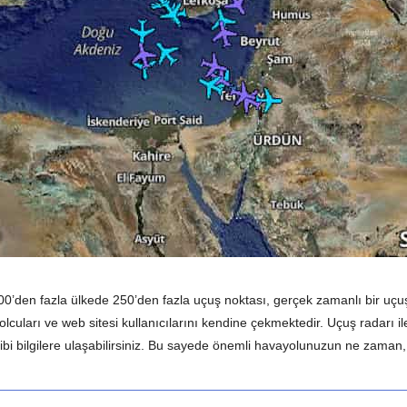
100’den fazla ülkede 250’den fazla uçuş noktası, gerçek zamanlı bir uçuş
lcuları ve web sitesi kullanıcılarını kendine çekmektedir. Uçuş radarı ile
rı gibi bilgilere ulaşabilirsiniz. Bu sayede önemli havayolunuzun ne zama