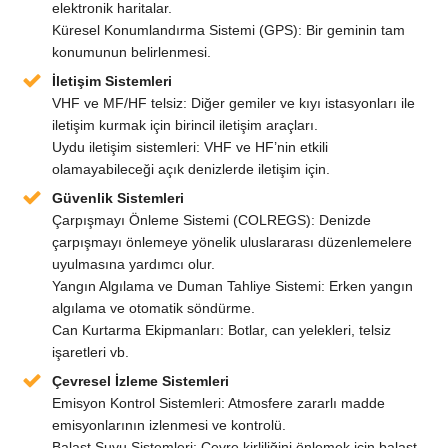
elektronik haritalar.
Küresel Konumlandırma Sistemi (GPS): Bir geminin tam
konumunun belirlenmesi.
İletişim Sistemleri
VHF ve MF/HF telsiz: Diğer gemiler ve kıyı istasyonları ile
iletişim kurmak için birincil iletişim araçları.
Uydu iletişim sistemleri: VHF ve HF’nin etkili
olamayabileceği açık denizlerde iletişim için.
Güvenlik Sistemleri
Çarpışmayı Önleme Sistemi (COLREGS): Denizde
çarpışmayı önlemeye yönelik uluslararası düzenlemelere
uyulmasına yardımcı olur.
Yangın Algılama ve Duman Tahliye Sistemi: Erken yangın
algılama ve otomatik söndürme.
Can Kurtarma Ekipmanları: Botlar, can yelekleri, telsiz
işaretleri vb.
Çevresel İzleme Sistemleri
Emisyon Kontrol Sistemleri: Atmosfere zararlı madde
emisyonlarının izlenmesi ve kontrolü.
Balast Suyu Sistemleri: Çevre kirliliğini önlemek için balast