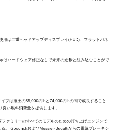
な器械使用は二重ヘッドアップディスプレイ(HUD)、フラットパネ
な表示はハードウェア修正なしで未来の進歩と組み込むことがで
推圧の55,000のlbと74,000のlbの間で成長すること
より良い燃料消費量を提供します。
87ファミリーのすべてのモデルのための打ち上げエンジンで
GoodrichおよびMessier-Bugattiからの電気ブレーキシ