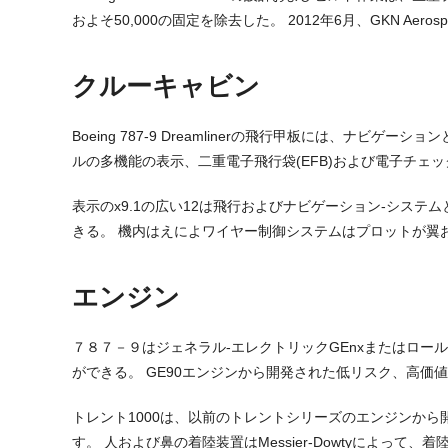
およそ50,000の固定を除去した。 2012年6月、GKN A
クルーキャビン
Boeing 787-9 Dreamlinerの飛行甲板には、
ルの多機能の表示、二重電子飛行袋(EFB)および電子チェ
表示のx9.1の広い12は飛行およびナビゲーション-シス
きる。 機内はえによワイヤー制御システムはプロットが翼
エンジン
７８７－９はジェネラル-エレクトリックGEnxまたはロールス-
ができる。 GE90エンジンから開発された低リスク、高価
トレント1000は、以前のトレントシリーズのエンジンから
す。 人および鼻の着陸装置はMessier-Dowtyによって、着陸装