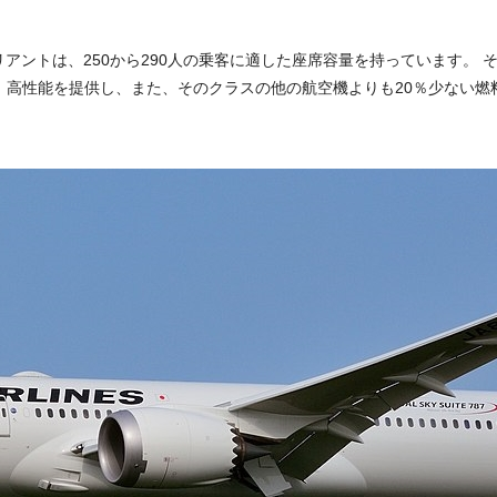
リアントは、250から290人の乗客に適した座席容量を持っています。 それ
能を提供し、また、そのクラスの他の航空機よりも20％少ない燃料を消費し