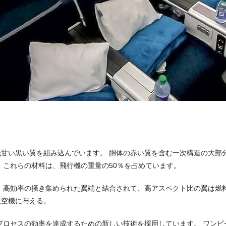
甘い黒い翼を組み込んでいます。 胴体の赤い翼を含む一次構造の大部
 これらの材料は、飛行機の重量の50％を占めています。
 高効率の掻き集められた翼端と結合されて、高アスペクト比の翼は燃
航空機に与える。
ド作業は、生産プロセスの効率を達成するための新しい技術を採用しています。 ワ