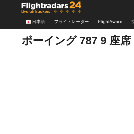
コ
ン
テ
日本語
フライトレーダー
FlightAware
ン
ツ
ボーイング 787 9 座席
へ
ス
キ
ッ
プ