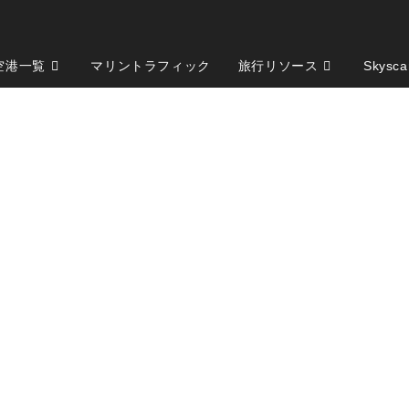
空港一覧
マリントラフィック
旅行リソース
Skysca