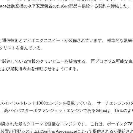
erospaceは航空機の水平安定装置のための部品を供給する契約を締結した。
ナビゲーションと通信技術とアビオニクススイートが装備されています。 標準的
ックリストを含んでいる。
テムと関連している情報のクリアビューを提供する。 再プログラム可能
および尾制御表面を作動させるようにする。
ロイス-トレント1000エンジンを搭載している。 サーチエンジンのタイプは
値、高バイパスターボファンジェットエンジンであるGEnxは、15％の
開発された最もクリーンで軽量なエンジンです。 これは、ボーイング7
置の作動システムはSmiths Aerospaceによって提供されるが供給される。 