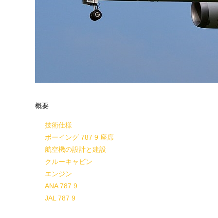
概要
技術仕様
ボーイング 787 9 座席
航空機の設計と建設
クルーキャビン
エンジン
ANA 787 9
JAL 787 9